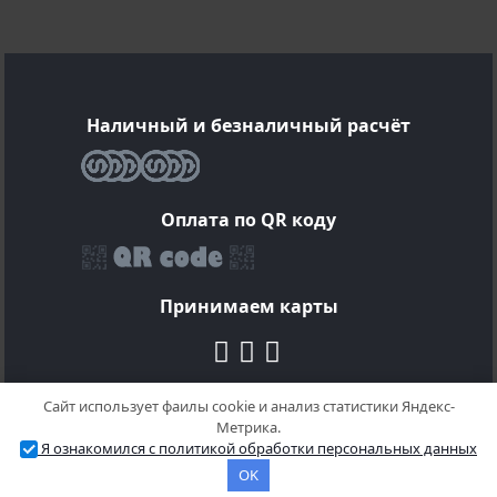
Наличный и безналичный расчёт
Оплата по QR коду
Принимаем карты
Сайт использует фаилы cookie и анализ статистики Яндекс-
Метрика.
© 2025 Кондиционеры воздуха в Краснодаре |
Я ознакомился с политикой обработки персональных данных
Политика конфиденциальности.
OK