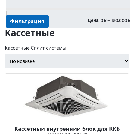
М
М
Цена:
0 ₽
—
150.000 ₽
Фильтрация
Кассетные
ц
ц
Кассетные Сплит системы
Кассетный внутренний блок для ККБ