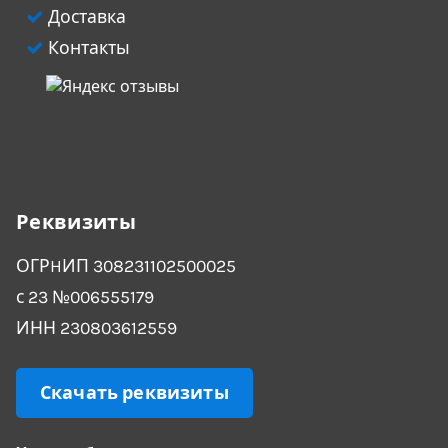
Доставка
Контакты
Реквизиты
ОГРHИП 308231102500025
с 23 №006555179
ИНН 230803612559
Скачать реквизиты