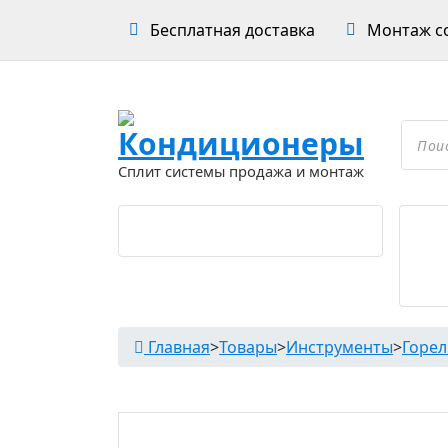
Перейти
Бесплатная доставка
Монтаж со
к
содержимому
Проложить маршрут
Поиск
товар
Сплит системы продажа и монтаж
Главная
>
Товары
>
Инструменты
>
Горел