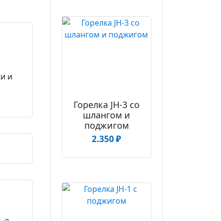
и и
Горелка JH-3 со
шлангом и
поджигом
2.350
₽