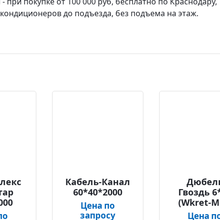
 при покупке от 100 000 руб, бесплатно по Краснодару,
а кондиционеров до подъезда, без подъема на этаж.
лекс
Кабель-Канал
Дюбел
тар
60*40*2000
Гвоздь 6
000
(Wkret-M
Цена по
запросу
по
Цена п