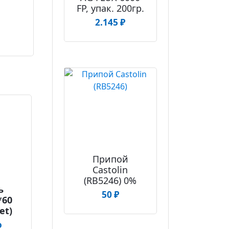
FP, упак. 200гр.
2.145
₽
Припой
Сastolin
(RB5246) 0%
ь
50
₽
*60
et)
о