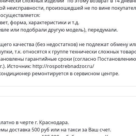
хнически сложных изделий" по этому возврат в 14 днев
ой неисправности, произошедшей не по вине покупател
 осуществляется:
ет, форма, характеристики и т.д.
вле или подобрали другую модель), передумали.
его качества (без недостатков) не подлежат обмену ил
купки, т.к. относятся к группе технически сложных товар
тановлены гарантийные сроки (согласно Постановлению
.). Источник: http://rospotrebnadzor.ru/
 кондиционер ремонтируется в сервисном центре.
платно в черте г. Краснодара.
ы доставка 500 руб или на такси за Ваш счет.