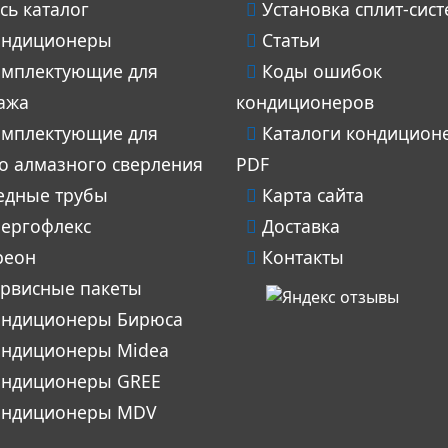
сь каталог
Установка сплит-сист
ндиционеры
Статьи
мплектующие для
Коды ошибок
ажа
кондиционеров
мплектующие для
Каталоги кондицион
го алмазного сверления
PDF
дные трубы
Карта сайта
ергофлекс
Доставка
еон
Контакты
рвисные пакеты
ндиционеры Бирюса
ндиционеры Midea
ндиционеры GREE
ндиционеры MDV