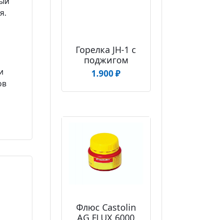
ный
я.
Горелка JH-1 с
поджигом
и
1.900
₽
ов
Флюс Castolin
AG FLUX 6000