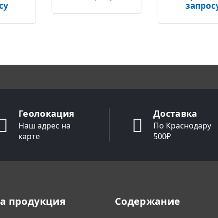
су
запрос
Геолокация
Доставка
Наш адрес на
По Краснодару
карте
500₽
а продукция
Содержание