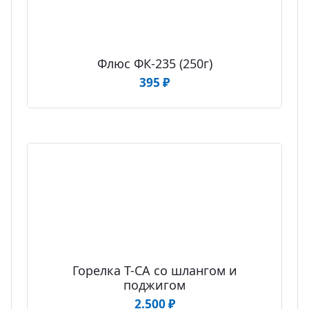
Флюс ФК-235 (250г)
395
₽
Горелка T-CA со шлангом и
поджигом
2.500
₽