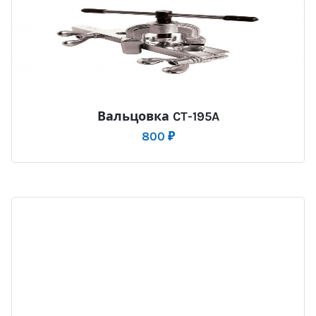
Вальцовка CT-195A
800
₽