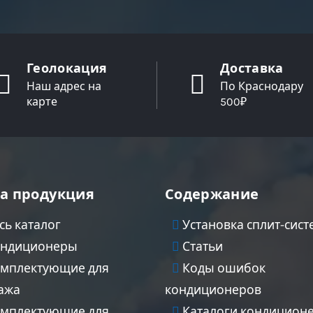
Геолокация
Доставка
Наш адрес на
По Краснодару
карте
500₽
а продукция
Содержание
сь каталог
Установка сплит-сист
ндиционеры
Статьи
мплектующие для
Коды ошибок
ажа
кондиционеров
мплектующие для
Каталоги кондицион