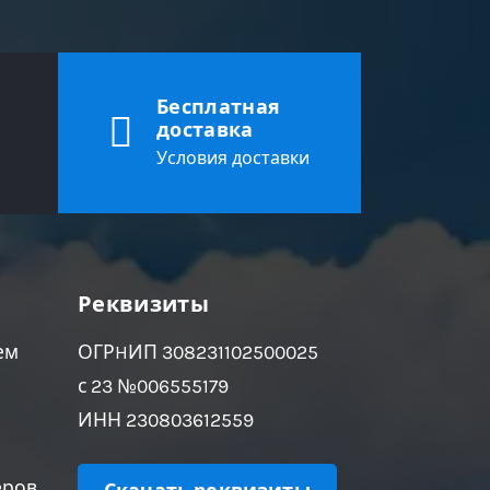
Бесплатная
доставка
Условия доставки
Реквизиты
ем
ОГРHИП 308231102500025
с 23 №006555179
ИНН 230803612559
еров