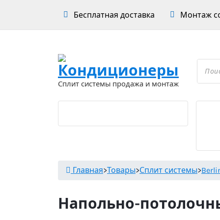
Перейти
Бесплатная доставка
Монтаж со
к
содержимому
Проложить маршрут
Поиск
товар
Сплит системы продажа и монтаж
Главная
>
Товары
>
Сплит системы
>
Berl
Напольно-потолочны