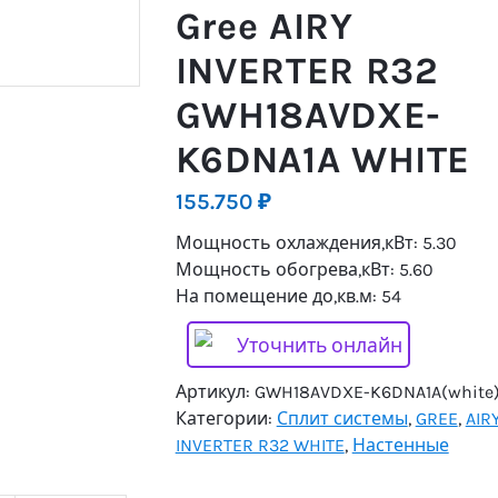
Gree AIRY
INVERTER R32
GWH18AVDXE-
K6DNA1A WHITE
155.750
₽
Мощность охлаждения,кВт: 5.30
Мощность обогрева,кВт: 5.60
На помещение до,кв.м: 54
Уточнить онлайн
Артикул:
GWH18AVDXE-K6DNA1A(white
Категории:
Сплит системы
,
GREE
,
AIR
INVERTER R32 WHITE
,
Настенные