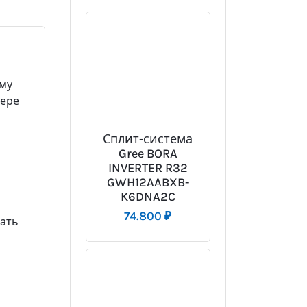
ему
нере
Сплит-система
Gree BORA
INVERTER R32
GWH12AABXB-
K6DNA2C
74.800
₽
гать