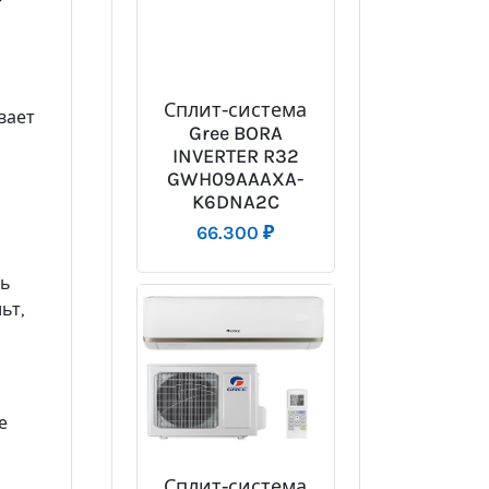
т
Сплит-система
вает
Gree BORA
INVERTER R32
GWH09AAAXA-
K6DNA2C
66.300
₽
ть
ьт,
е
Сплит-система