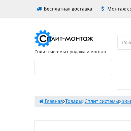
Перейти
Бесплатная доставка
Монтаж со
к
содержимому
Проложить маршрут
Поиск
товар
Сплит системы продажа и монтаж
Главная
>
Товары
>
Сплит системы
>
GRE