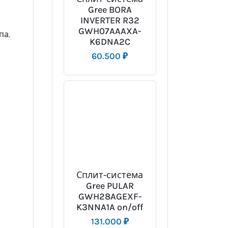
Gree BORA
INVERTER R32
GWH07AAAXA-
па.
K6DNA2C
60.500
₽
Сплит-система
Gree PULAR
GWH28AGEXF-
K3NNA1A on/off
131.000
₽