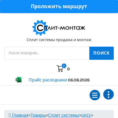
Перейти
Проложить маршрут
к
содержимому
Сплит системы продажа и монтаж
Поиск
товаров
ПОИСК
0
0
Прайс расходники
06.08.2026
Главная
>
Товары
>
Сплит системы
>
GREE
>