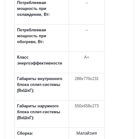
Потребляемая
–
мощность при
охлаждении, Вт:
Потребляемая
–
мощность при
обогреве, Вт:
Класс
А+
энергоэффективности
Габариты внутреннего
288х770х231
блока сплит-системы
(ВxШxГ):
Габариты наружного
550х658х273
блока сплит-системы
(ВxШxГ):
Сборка:
Малайзия