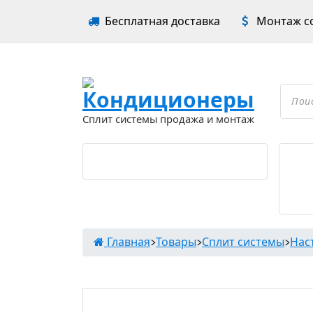
Перейти
Бесплатная доставка
Монтаж со
к
содержимому
Проложить маршрут
Поиск
товар
Сплит системы продажа и монтаж
Главная
>
Товары
>
Сплит системы
>
Нас