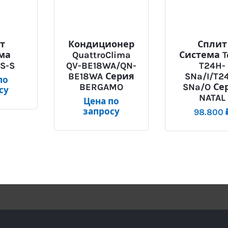
т
Кондиционер
Сплит
ма
QuattroClima
Система T
S-S
QV-BE18WA/QN-
T24H-
BE18WA Серия
SNa/I/T2
по
BERGAMO
SNa/O Се
су
NATAL
Цена по
запросу
98.800