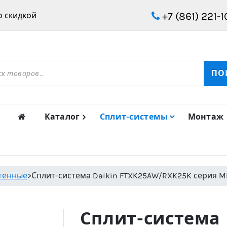
+7 (861) 221-1
 скидкой
ов
ПО
Каталог
Сплит-системы
Монтаж
тенные
>
Сплит-система Daikin FTXK25AW/RXK25K серия MIY
Сплит-система