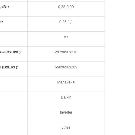
 кВт:
0,28-0,99
т:
0,26-1,1
А+
мы (ВxШxГ):
297х890х210
ы (ВxШxГ):
550х658х289
Малайзия
Daikin
Inverter
5 лет