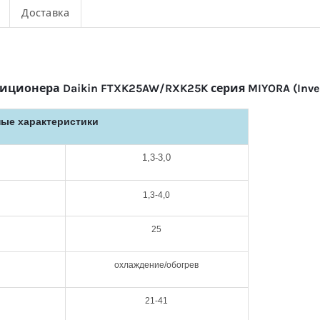
Доставка
ионера Daikin FTXK25AW/RXK25K серия MIYORA (Inver
ые характеристики
1,3-3,0
1,3-4,0
25
охлаждение/обогрев
21-41