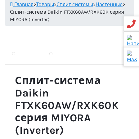
Главная
>
Товары
>
Сплит системы
>
Настенные
>
Сплит-система Daikin FTXK60AW/RXK60K серия
MIYORA (Inverter)
Сплит-система
Daikin
FTXK60AW/RXK60K
серия MIYORA
(Inverter)