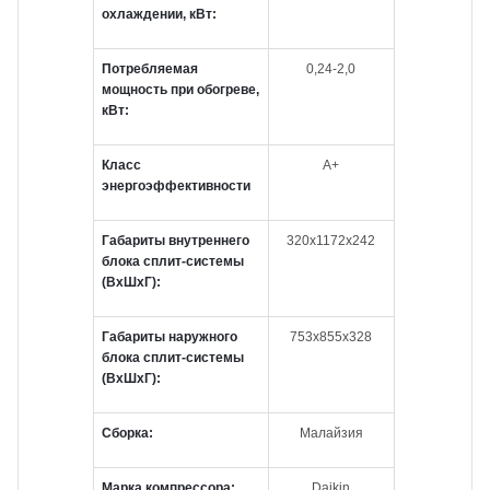
охлаждении, кВт:
Потребляемая
0,24-2,0
мощность при обогреве,
кВт:
Класс
А+
энергоэффективности
Габариты внутреннего
320х1172х242
блока сплит-системы
(ВxШxГ):
Габариты наружного
753х855х328
блока сплит-системы
(ВxШxГ):
Сборка:
Малайзия
Марка компрессора:
Daikin