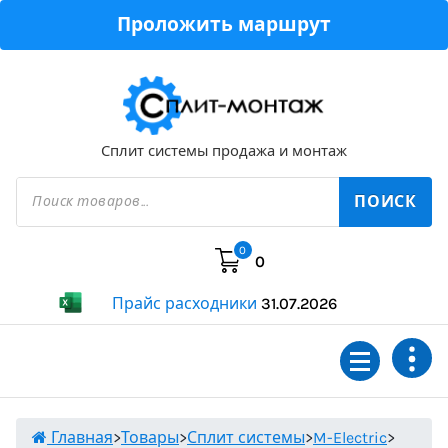
Перейти
Проложить маршрут
к
содержимому
Сплит системы продажа и монтаж
Поиск
товаров
ПОИСК
0
0
Прайс расходники
31.07.2026
Главная
>
Товары
>
Сплит системы
>
M-Electric
>