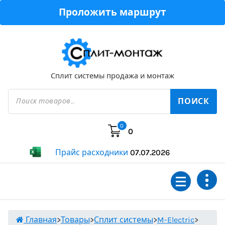
Перейти
Проложить маршрут
к
содержимому
Сплит системы продажа и монтаж
Поиск
товаров
ПОИСК
0
0
Прайс расходники
07.07.2026
Главная
>
Товары
>
Сплит системы
>
M-Electric
>