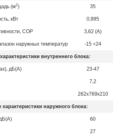
2
адь (м
)
35
ть, кВт
0,995
ивности, COP
3,62 (А)
апазон наружных температур
-15 +24
характеристики внутреннего блока:
x), дБ(А)
23-47
7,2
м
262х769х210
 характеристики наружного блока:
дБ(А)
60
27