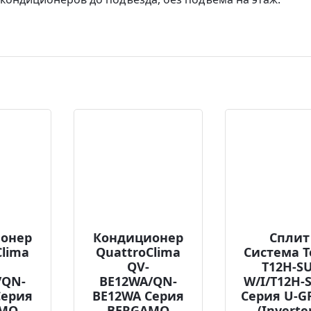
онер
Кондиционер
Сплит
Clima
QuattroClima
Система T
QV-
T12H-SU
/QN-
BE12WA/QN-
W/I/T12H-
Серия
BE12WA Серия
Серия U-G
AMO
BERGAMO
(Inverter