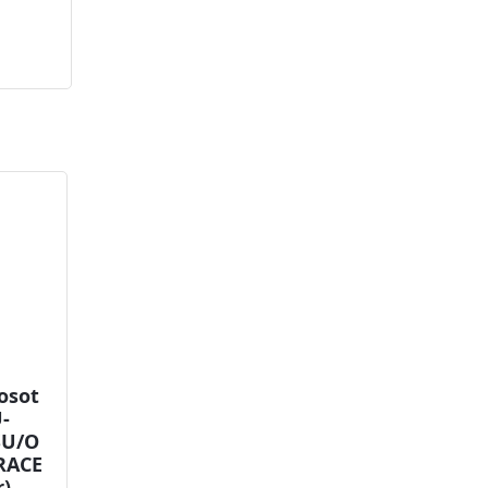
osot
-
SU/O
RACE
),