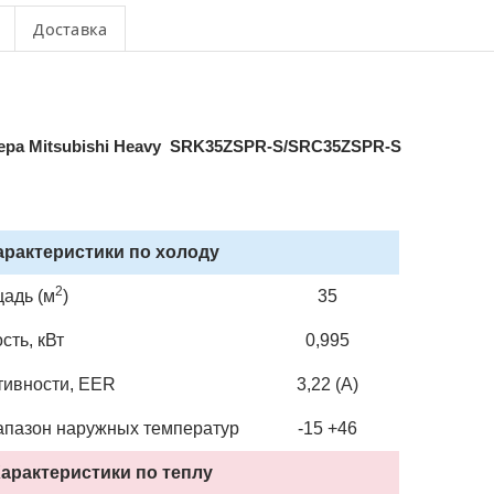
Доставка
ера Mitsubishi Heavy
SRK35ZSPR-S/SRC35ZSPR-S
арактеристики по холоду
2
адь (м
)
35
ть, кВт
0,995
ивности, EER
3,22 (А)
апазон наружных температур
-15 +46
арактеристики по теплу