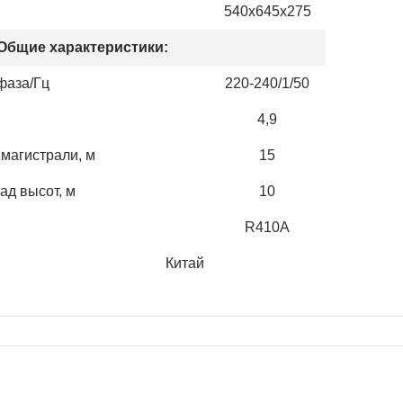
м
540х645х275
Общие характеристики:
фаза/Гц
220-240/1/50
4,9
магистрали, м
15
д высот, м
10
R410A
изводства Китай