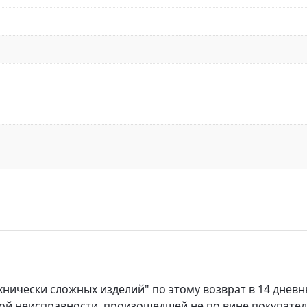
хнически сложных изделий" по этому возврат в 14 днев
ой неисправности, произошедшей не по вине покупател