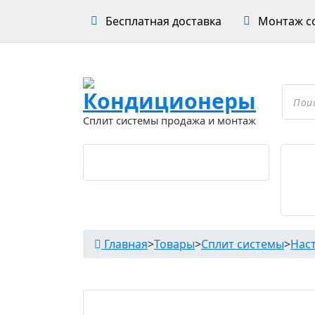
Перейти
Бесплатная доставка
Монтаж со
к
содержимому
Проложить маршрут
Поиск
товар
Сплит системы продажа и монтаж
Главная
>
Товары
>
Сплит системы
>
Нас