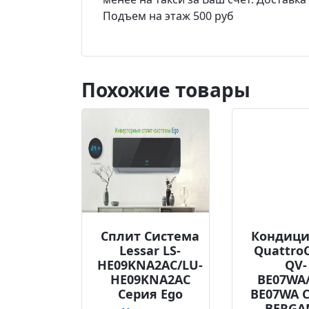
Подъем на этаж 500 руб
Похожие товары
Сплит Система
Кондици
Lessar LS-
Quattro
HE09KNA2AС/LU-
QV-
HE09KNA2AС
BE07WA
Серия Ego
BE07WA 
BERG