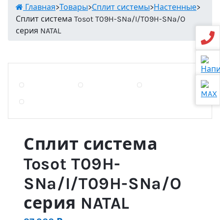
Главная
>
Товары
>
Сплит системы
>
Настенные
>
Сплит система Tosot T09H-SNa/I/T09H-SNa/O
серия NATAL
Сплит система
Tosot T09H-
SNa/I/T09H-SNa/O
серия NATAL