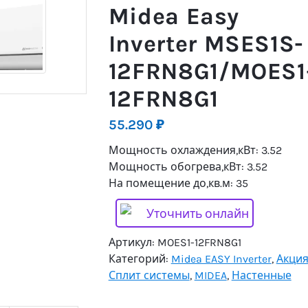
Midea Easy
Inverter MSES1S-
12FRN8G1/MOES1
12FRN8G1
55.290
₽
Мощность охлаждения,кВт: 3.52
Мощность обогрева,кВт: 3.52
На помещение до,кв.м: 35
Уточнить онлайн
Артикул:
MOES1-12FRN8G1
Категорий:
Midea EASY Inverter
,
Акци
Сплит системы
,
MIDEA
,
Настенные