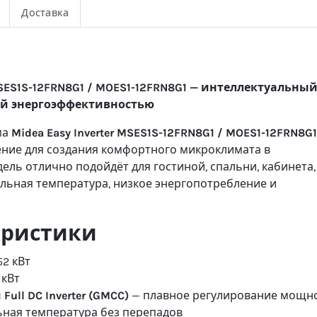
Доставка
 MSES1S-12FRN8G1 / MOES1-12FRN8G1 — интеллектуальны
ой энергоэффективностью
ма
Midea Easy Inverter MSES1S-12FRN8G1 / MOES1-12FRN8G1
ение для создания комфортного микроклимата в
дель отлично подойдёт для гостиной, спальни, кабинета,
ильная температура, низкое энергопотребление и
еристики
52 кВт
 кВт
ull DC Inverter (GMCC)
— плавное регулирование мощно
льная температура без перепадов