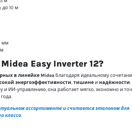
5 м
:
до 10 м
1 мм
мм
idea Easy Inverter 12?
рных в линейке Midea
благодаря идеальному сочетан
сокой энергоэффективности
,
тишине
и
надёжности
.
 и ИИ-управлению, она работает мягко, экономно и точ
года.
актуальном ассортименте и считается эталоном для
о класса.