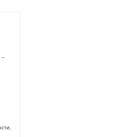
й
—
сти,