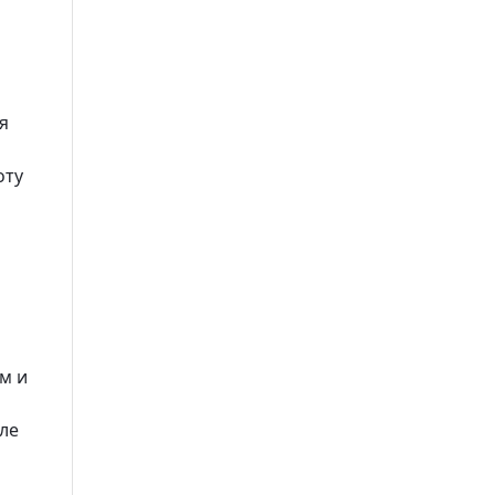
я
оту
м и
ле