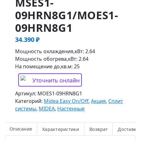
MSES1-
09HRN8G1/MOES1-
09HRN8G1
34.390
₽
Мощность охлаждения,кВт: 2.64
Мощность обогрева,кВт: 2.64
На помещение до,кв.м: 25
Уточнить онлайн
Артикул:
MOES1-09HRN8G1
Категорий:
Midea Easy On/Off
,
Акция
,
Сплит
системы
,
MIDEA
,
Настенные
Описание
Характеристики
Возврат
Доставка