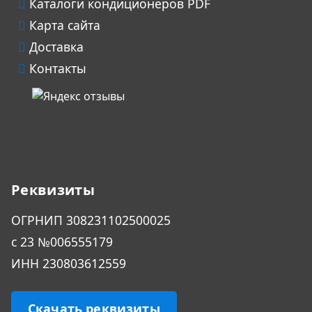
Каталоги кондиционеров PDF
Карта сайта
Доставка
Контакты
Реквизиты
ОГРHИП 308231102500025
с 23 №006555179
ИНН 230803612559
Скачать реквизиты