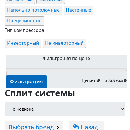
Напольно потолочные
Настенные
Прецизионные
Тип компрессора
Инверторный
Не инверторный
Фильтрация по цене
М
М
Цена:
0 ₽
—
3.318.840 ₽
Фильтрация
Сплит системы
ц
ц
Выбрать бренд
Назад