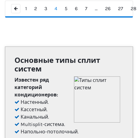
←
1
2
3
4
5
6
7
…
26
27
28
Основные типы сплит
систем
Известен ряд
категорий
кондиционеров:
Настенный.
Кассетный.
Канальный.
Multisplit-система.
Напольно-потолочный.