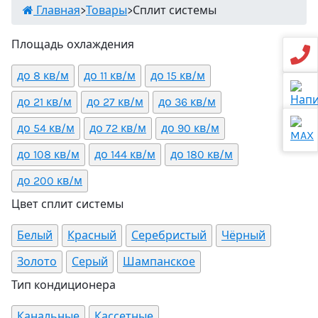
Главная
>
Товары
>
Сплит системы
Площадь охлаждения
до 8 кв/м
до 11 кв/м
до 15 кв/м
до 21 кв/м
до 27 кв/м
до 36 кв/м
до 54 кв/м
до 72 кв/м
до 90 кв/м
до 108 кв/м
до 144 кв/м
до 180 кв/м
до 200 кв/м
Цвет сплит системы
Белый
Красный
Серебристый
Чёрный
Золото
Серый
Шампанское
Тип кондиционера
Канальные
Кассетные