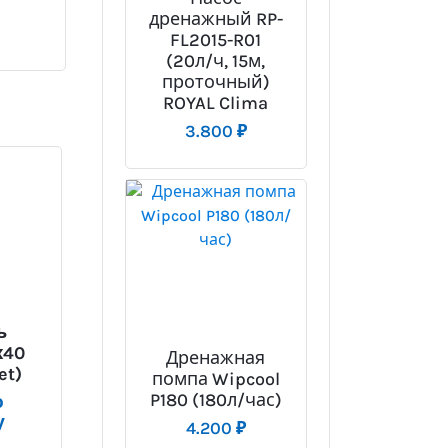
дренажный RP-
FL2015-R01
(20л/ч, 15м,
проточный)
ROYAL Clima
3.800
₽
ь
х40
Дренажная
et)
помпа Wipcool
P180 (180л/час)
о
у
4.200
₽