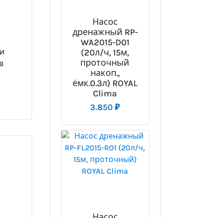
Насос
дренажный RP-
WA2015-D01
(20л/ч, 15м,
ли
проточный
в
накоп.,
ёмк.0.3л) ROYAL
Clima
3.850
₽
Насос