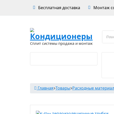
Перейти
Бесплатная доставка
Монтаж со
к
содержимому
Проложить маршрут
Поиск
товар
Сплит системы продажа и монтаж
Главная
>
Товары
>
Расходные материа