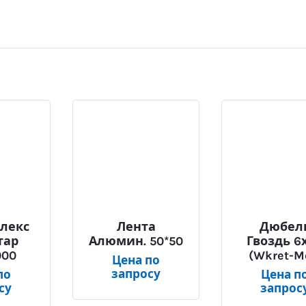
лекс
Лента
Дюбел
тар
Алюмин. 50*50
Гвоздь 6
000
(Wkret-M
Цена по
запросу
по
Цена п
су
запрос