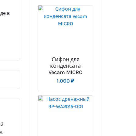
де в
Сифон для
конденсата
Vecam MICRO
1.000
₽
ый
я.