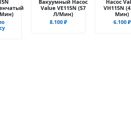
15N
Вакуумный Насос
Насос Va
пенчатый
Value VE115N (57
VH115N (4
/мин)
Л/мин)
Мин)
по
8.100
₽
6.100
₽
су