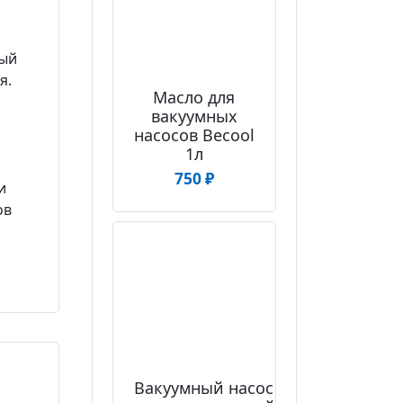
ный
я.
Масло для
вакуумных
насосов Becool
1л
750
₽
и
ов
Вакуумный насос