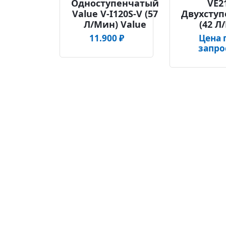
Одноступенчатый
VE2
Value V-I120S-V (57
Двухсту
Л/мин) Value
(42 Л
11.900
₽
Цена 
запро