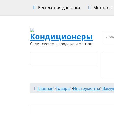
Перейти
Бесплатная доставка
Монтаж со
к
содержимому
Проложить маршрут
Поиск
товар
Сплит системы продажа и монтаж
Главная
>
Товары
>
Инструменты
>
Вакуу