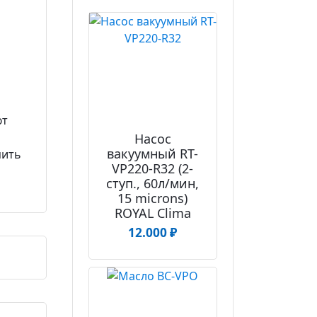
ют
Насос
вакуумный RT-
пить
VP220-R32 (2-
ступ., 60л/мин,
15 microns)
ROYAL Clima
12.000
₽