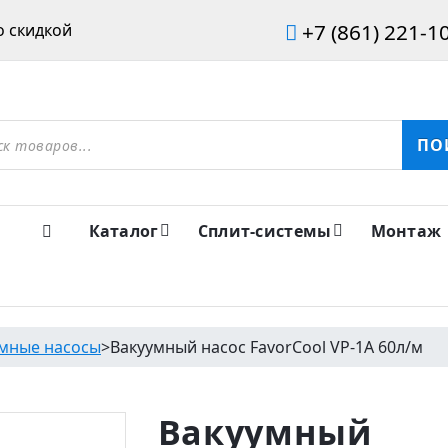
+7 (861) 221-1
 скидкой
ов
ПО
Каталог
Сплит-системы
Монтаж
мные насосы
>
Вакуумный насос FavorCool VP-1A 60л/м
Вакуумный