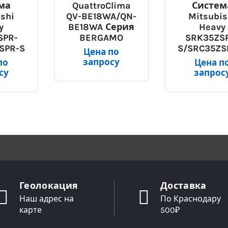
ма
QuattroClima
Систем
shi
QV-BE18WA/QN-
Mitsubis
y
BE18WA Серия
Heavy
SPR-
BERGAMO
SRK35ZS
SPR-S
S/SRC35ZS
Цена по
запросу
по
Цена п
су
запрос
Геолокация
Доставка
Наш адрес на
По Краснодару
карте
500₽