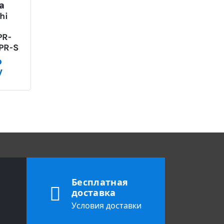
а
hi
PR-
PR-S
о
у
Бесплатная
доставка
Условия доставки