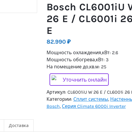
Bosch CL6001iU 
26 E / CL6001i 2
E
82.990
₽
Мощность охлаждения,кВт: 2.6
Мощность обогрева,кВт: 3
На помещение до,кв.м: 25
Уточнить онлайн
Артикул:
CL6001iU W 26 E / CL6001i 26 
Категории:
Сплит системы
,
Настенн
Bosch
,
Серия Climate 6000i Inverter
Доставка