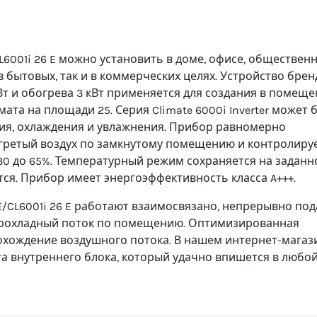
L6001i 26 E можно установить в доме, офисе, обществен
в бытовых, так и в коммерческих целях. Устройство брен
Вт и обогрева 3 кВт применяется для создания в помещ
та на площади 25. Серия Climate 6000i Inverter может 
ия, охлаждения и увлажнения. Прибор равномерно
гретый воздух по замкнутому помещению и контролиру
30 до 65%. Температурный режим сохраняется на задан
тся. Прибор имеет энергоэффективность класса A+++.
E/CL6001i 26 E работают взаимосвязано, непрерывно по
 прохладный поток по помещению. Оптимизированная
охождение воздушного потока. В нашем интернет-магаз
а внутреннего блока, который удачно впишется в любо