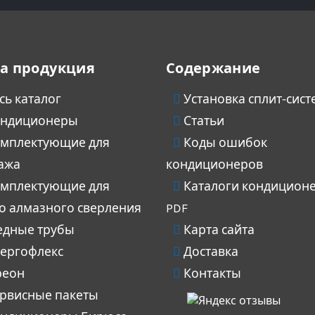
а продукция
Содержание
сь каталог
Установка сплит-сист
ндиционеры
Статьи
мплектующие для
Коды ошибок
ажа
кондиционеров
мплектующие для
Каталоги кондицион
го алмазного сверления
PDF
дные трубы
Карта сайта
ергофлекс
Доставка
еон
Контакты
рвисные пакеты