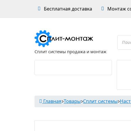
Перейти
Бесплатная доставка
Монтаж со
к
содержимому
Проложить маршрут
Поиск
товар
Сплит системы продажа и монтаж
Главная
>
Товары
>
Сплит системы
>
Нас