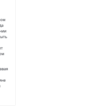
ном
да
ении
быть
ет
ном
давая
ине
й