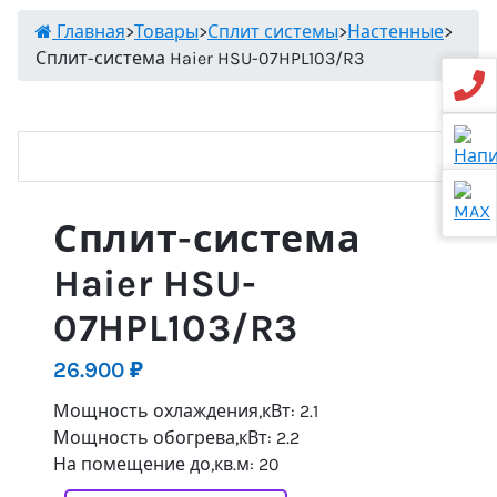
Главная
>
Товары
>
Сплит системы
>
Настенные
>
Сплит-система Haier HSU-07HPL103/R3
Сплит-система
Haier HSU-
07HPL103/R3
26.900
₽
Мощность охлаждения,кВт: 2.1
Мощность обогрева,кВт: 2.2
На помещение до,кв.м: 20