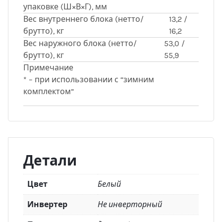
упаковке (Ш×В×Г), мм
Вес внутреннего блока (нетто/
13,2 /
брутто), кг
16,2
Вес наружного блока (нетто/
53,0 /
брутто), кг
55,9
Примечание
* – при использовании с “зимним
комплектом”
Детали
Цвет
Белый
Инвертер
Не инверторный