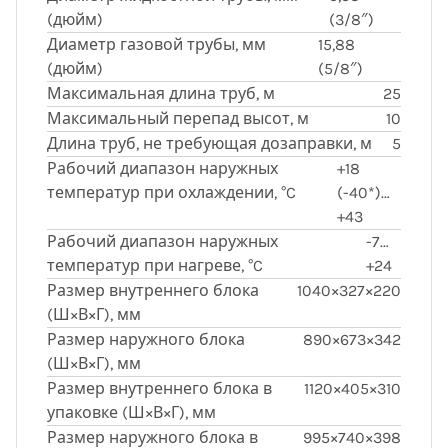
(дюйм)
(3/8″)
Диаметр газовой трубы, мм
15,88
(дюйм)
(5/8″)
Максимальная длина труб, м
25
Максимальный перепад высот, м
10
Длина труб, не требующая дозаправки, м
5
Рабочий диапазон наружных
+18
температур при охлаждении, °C
(-40*)…
+43
Рабочий диапазон наружных
-7…
температур при нагреве, °C
+24
Размер внутреннего блока
1040×327×220
(Ш×В×Г), мм
Размер наружного блока
890×673×342
(Ш×В×Г), мм
Размер внутреннего блока в
1120×405×310
упаковке (Ш×В×Г), мм
Размер наружного блока в
995×740×398