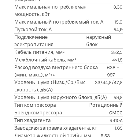
Максимальная потребляемая
3,30
мощность, кВт
Максимальный потребляемый ток, А
15,0
Пусковой ток, А
54,9
Подключение
наружный
электропитания
блок
Кабель питания, мм²
3×2,5
Межблочный кабель, мм²
4×1,5
Расход воздуха внутреннего блока
638 –
(мин.-макс.), м³/ч
997
Уровень шума (Низк./Ср./Выс.
33/44,5/47,5
скорость), дБ(А)
Уровень шума наружного блока, дБ(А)
59,5
Тип компрессора
Ротационный
Бренд компрессора
GMCC
Тип хладагента
R410A
Заводская заправка хладагента, кг
1,65
Диаметр жидкостной трубы, мм
9,53