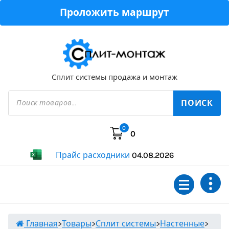
Перейти
Проложить маршрут
к
содержимому
Сплит системы продажа и монтаж
Поиск
товаров
ПОИСК
0
0
Прайс расходники
04.08.2026
Главная
>
Товары
>
Сплит системы
>
Настенные
>