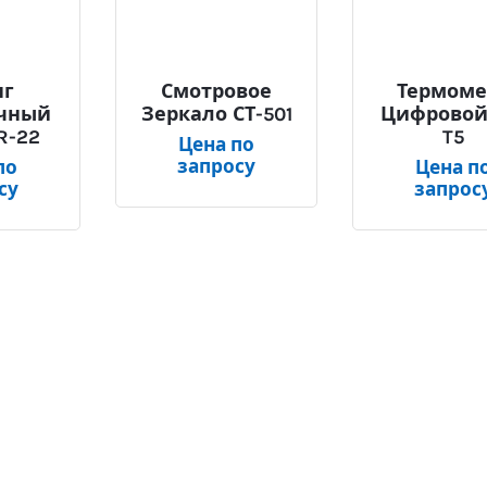
нг
Смотровое
Термоме
чный
Зеркало СТ-501
Цифровой
R-22
T5
Цена по
запросу
по
Цена п
су
запрос