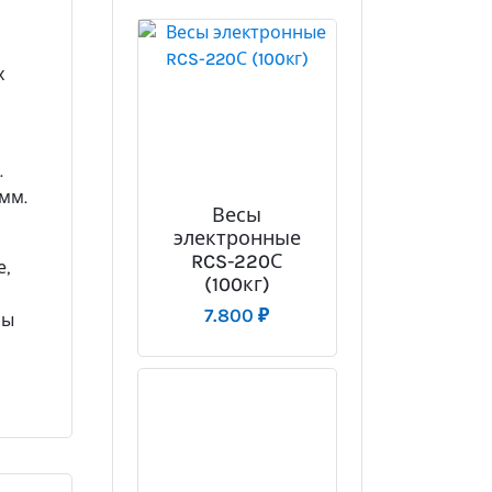
х
.
мм.
Весы
электронные
RCS-220С
е,
(100кг)
7.800
₽
сы