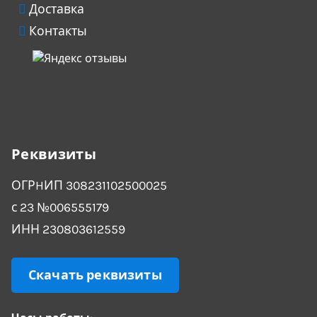
Доставка
Контакты
Реквизиты
ОГРHИП 308231102500025
с 23 №006555179
ИНН 230803612559
Скачать реквизиты