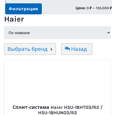
М
М
Цена:
0 ₽
—
155.000 ₽
Фильтрация
Haier
ц
ц
Выбрать бренд
Назад
Сплит-система Haier HSU-18HT03/R2 /
HSU-18HUN03/R2